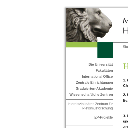
St
H
Die Universität
Fakultäten
International Office
1.
Zentrale Einrichtungen
Ch
Graduierten-Akademie
Wissenschaftliche Zentren
2.
Bea
Interdisziplinäres Zentrum für
Pietismusforschung
3.
IZP-Projekte
un
Als