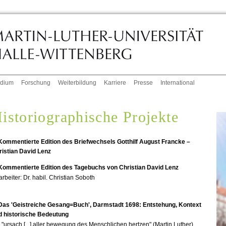
udium
Forschung
Weiterbildung
Karriere
Presse
International
istoriographische Projekte
 Kommentierte Edition des Briefwechsels Gotthilf August Francke –
ristian David Lenz
 Kommentierte Edition des Tagebuchs von Christian David Lenz
rbeiter: Dr. habil. Christian Soboth
 Das 'Geistreiche Gesang=Buch', Darmstadt 1698: Entstehung, Kontext
d historische Bedeutung
 "ursach [...] aller bewegung des Menschlichen hertzen" (Martin Luther)