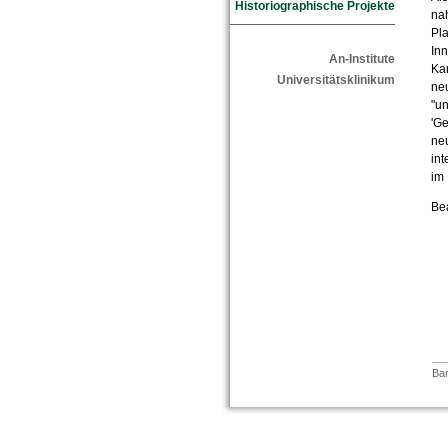
Historiographische Projekte
nah
Pla
Inn
An-Institute
Kan
Universitätsklinikum
ne
"un
'Ge
neu
int
im 
Bea
Bar