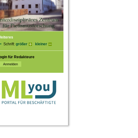
eiteres
Schrift:
größer
kleiner
ogin für Redakteure