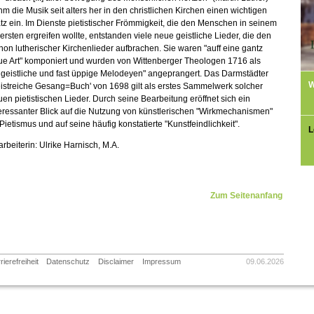
m die Musik seit alters her in den christlichen Kirchen einen wichtigen
tz ein. Im Dienste pietistischer Frömmigkeit, die den Menschen in seinem
ersten ergreifen wollte, entstanden viele neue geistliche Lieder, die den
on lutherischer Kirchenlieder aufbrachen. Sie waren "auff eine gantz
ue Art" komponiert und wurden von Wittenberger Theologen 1716 als
geistliche und fast üppige Melodeyen" angeprangert. Das Darmstädter
W
istreiche Gesang=Buch' von 1698 gilt als erstes Sammelwerk solcher
en pietistischen Lieder. Durch seine Bearbeitung eröffnet sich ein
eressanter Blick auf die Nutzung von künstlerischen "Wirkmechanismen"
Pietismus und auf seine häufig konstatierte "Kunstfeindlichkeit".
L
rbeiterin: Ulrike Harnisch, M.A.
Zum Seitenanfang
rierefreiheit
Datenschutz
Disclaimer
Impressum
09.06.2026