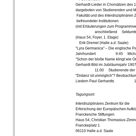
Gerhardt-Lieder in Chorsätzen des 1
dargeboten von Studierenden und Mi
Fakultät und des Interdisziplinären
befreundeter Institutionen
(mit Erläuterungen zum Programmver
anschließend Sektumtr
(Haus 54, Foyer, 1. Etage
Erik Dremel (Halle a.d. Saale)
"Lyra Germanica" – Die englische Pa
Jahrhundert 9:45 Michael Fis
"Schon der bloße Name klingt wie Or
Gerhardt-Bild im Jubiläumsj
11:00 Studierende der Theo
"Distanz ist unmöglich"? Beobachtun
Liedern Paul Gerhardts 12:
Tagungsort:
Interdisziplinäres Zentrum für die
Erforschung der Europäischen Aufkl
Franckesche Stiftungen
Haus 54, Christian Thomasius-Zimm
Franckeplatz 1
06110 Halle a.d. Saale