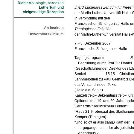
Dichtertheologie, barockes
Interdisziplinäres Zentrum für Pieti
Luthertum und
vielgestaltige Rezeption
der Martin-Luther-Universität Halle-
in Verbindung mit den
Franckeschen Stiftungen zu Halle u
An-Institute
Theologische Fakultät
Universitätsklinikum
der Martin-Luther-Universität Halle-
7. - 8. Dezember 2007
Franckesche Stiftungen zu Halle
Tagungsprogramm
Fr
Begrüßung durch Prof. Dr. Daniel 
(Geschäftsführender Direktor 
Senkel 15:15 Christian Bun
Lehnmelodien zu Paul Gerhardts Lie
das Verständnis der Texte 16:
(Halle a.d. Saale)
Kanzelstreit – Bekenntnisstreit – Kir
Optionen des 19. und 20. Jahrhunder
Gerhardts "Berlinischem Lei
(Haus 21, Probesaal des St
Kemper (Tübingen)
"Und so oft er also sang,/ Kam der F
untergegangene Lieder als gei
Abendmusik