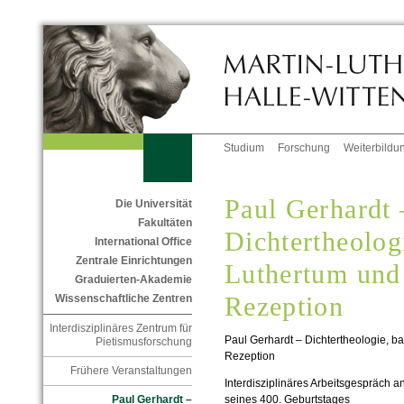
Studium
Forschung
Weiterbildu
Paul Gerhardt 
Die Universität
Fakultäten
Dichtertheolog
International Office
Zentrale Einrichtungen
Luthertum und 
Graduierten-Akademie
Rezeption
Wissenschaftliche Zentren
Interdisziplinäres Zentrum für
Paul Gerhardt – Dichtertheologie, ba
Pietismusforschung
Rezeption
Frühere Veranstaltungen
Interdisziplinäres Arbeitsgespräch an
seines 400. Geburtstages
Paul Gerhardt –